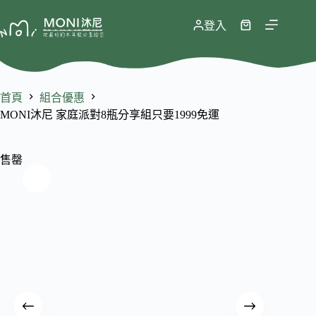
跳
至
登入
購
主
物
要
車
內
容
首頁
組合優惠
MONI沐尼 家庭派對8瓶分享組只要1999免運
售罄