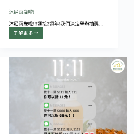
沐尼兩歲啦!
沐尼兩歲啦!!!迎接2週年!我們決定舉辦抽獎…
了解更多
沐
尼
兩
歲
啦!