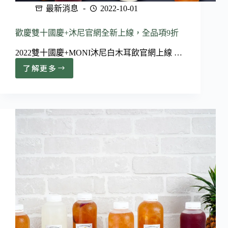
最新消息
2022-10-01
歡慶雙十國慶+沐尼官網全新上線，全品項9折
2022雙十國慶+MONI沐尼白木耳飲官網上線 …
了解更多
歡
慶
雙
十
國
慶
+沐
尼
官
網
全
新
上
線，
全