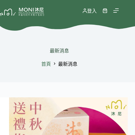
跳
至
登入
購
主
物
要
車
內
容
最新消息
首頁
最新消息