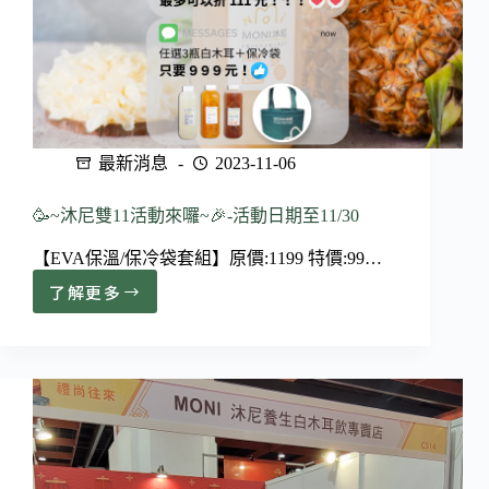
最新消息
2023-11-06
🥳~沐尼雙11活動來囉~🎉-活動日期至11/30
【EVA保溫/保冷袋套組】原價:1199 特價:99…
了解更多
🥳
~
沐
尼
雙
11
活
動
來