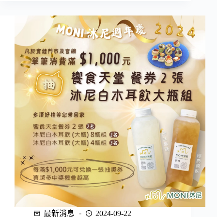
獻
禮
就
送
沐
尼
木
耳
飲
最新消息
2024-09-22