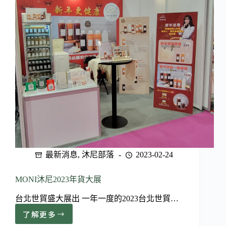
囉
~
🎉-
活
動
日
期
至
11/30
最新消息
,
沐尼部落
2023-02-24
MONI沐尼2023年貨大展
台北世貿盛大展出 一年一度的2023台北世貿…
了解更多
MONI