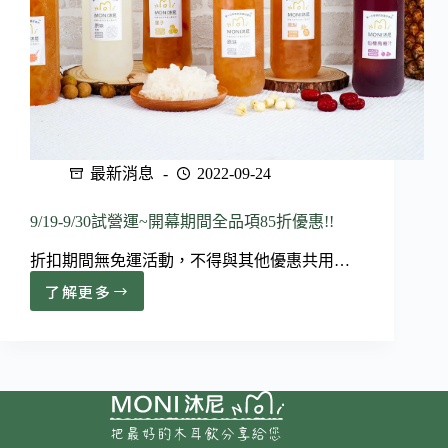
品
項
9
折
最新消息
2022-09-24
9/19-9/30試營運~開幕期間全品項85折優惠!!
折扣期間無免運活動，不得與其他優惠共用…
了解更多
9/19-
9/30
試
營
運
~
開
幕